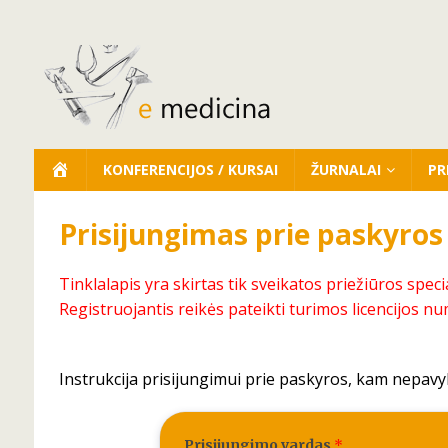
KONFERENCIJOS / KURSAI
ŽURNALAI
PR
Prisijungimas prie paskyros
Tinklalapis yra skirtas tik sveikatos priežiūros speci
Registruojantis reikės pateikti turimos licencijos nu
Instrukcija prisijungimui prie paskyros, kam nepavy
Prisijungimo vardas
*