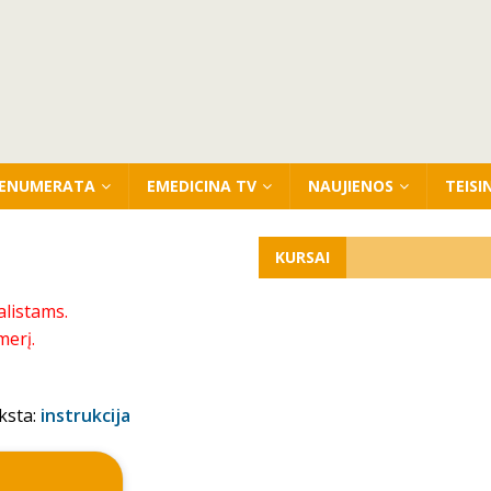
ENUMERATA
EMEDICINA TV
NAUJIENOS
TEISI
KURSAI
alistams.
merį.
ksta:
instrukcija