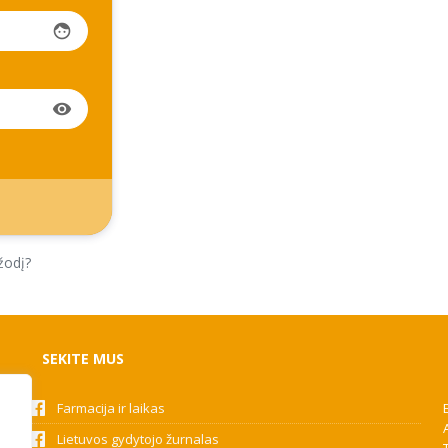
face
visibility
žodį?
SEKITE MUS
Farmacija ir laikas
Lietuvos gydytojo žurnalas