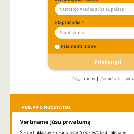
Slaptažodis
*
Prisiminti mane
|
Registruotis
Pamiršote slapta
PUSLAPIO NUOSTATOS
Vertiname Jūsų privatumą
Slapukai
Privatumo politika
Šiame tinklalapyje naudojame "cookies", kad galėtume