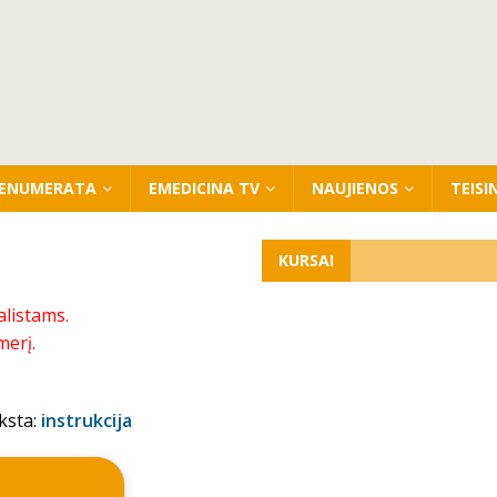
ENUMERATA
EMEDICINA TV
NAUJIENOS
TEISI
KURSAI
alistams.
merį.
ksta:
instrukcija