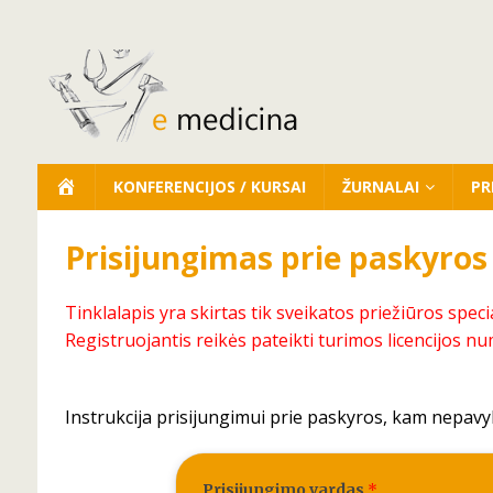
KONFERENCIJOS / KURSAI
ŽURNALAI
PR
Prisijungimas prie paskyros
Tinklalapis yra skirtas tik sveikatos priežiūros speci
Registruojantis reikės pateikti turimos licencijos nu
Instrukcija prisijungimui prie paskyros, kam nepavy
Prisijungimo vardas
*