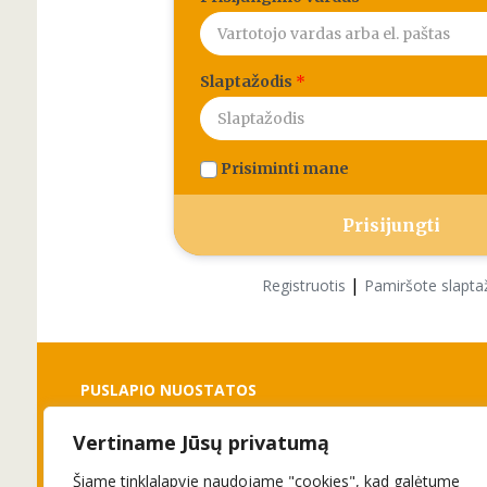
Slaptažodis
*
Prisiminti mane
|
Registruotis
Pamiršote slapta
PUSLAPIO NUOSTATOS
Vertiname Jūsų privatumą
Slapukai
Privatumo politika
Šiame tinklalapyje naudojame "cookies", kad galėtume