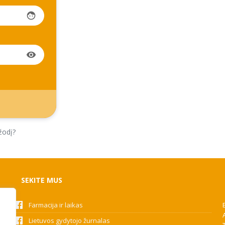
face
visibility
žodį?
SEKITE MUS
Farmacija ir laikas
Lietuvos gydytojo žurnalas