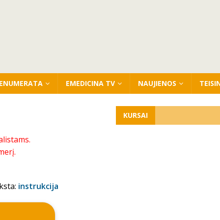
ENUMERATA
EMEDICINA TV
NAUJIENOS
TEISI
KURSAI
alistams.
merį.
ksta:
instrukcija