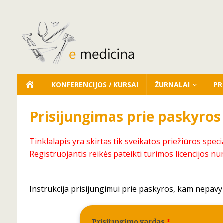
KONFERENCIJOS / KURSAI
ŽURNALAI
PR
Prisijungimas prie paskyros
Tinklalapis yra skirtas tik sveikatos priežiūros speci
Registruojantis reikės pateikti turimos licencijos nu
Instrukcija prisijungimui prie paskyros, kam nepavy
Prisijungimo vardas
*