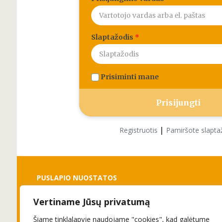
Slaptažodis
*
Prisiminti mane
|
Registruotis
Pamiršote slapta
PUSLAPIO NUOSTATOS
Vertiname Jūsų privatumą
Slapukai
Privatumo politika
Šiame tinklalapyje naudojame "cookies", kad galėtume