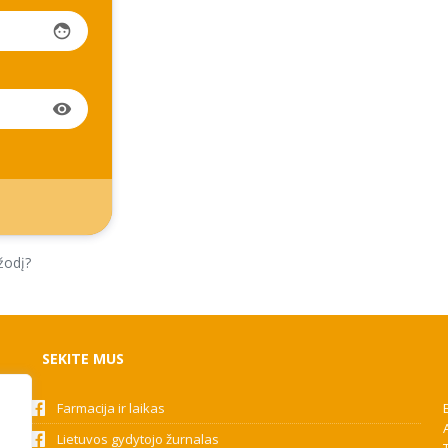
face
visibility
žodį?
SEKITE MUS
Farmacija ir laikas
Lietuvos gydytojo žurnalas