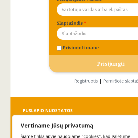
Slaptažodis
*
Prisiminti mane
|
Registruotis
Pamiršote slapta
PUSLAPIO NUOSTATOS
Vertiname Jūsų privatumą
Slapukai
Privatumo politika
Šiame tinklalapyje naudojame "cookies", kad galėtume