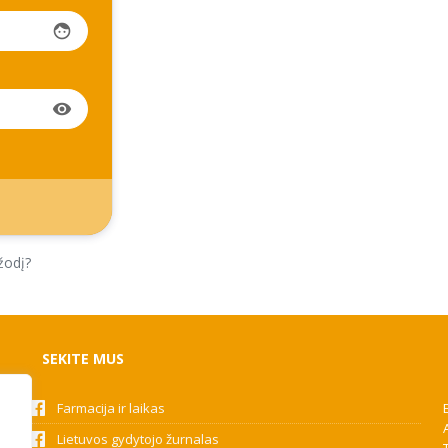
face
visibility
žodį?
SEKITE MUS
Farmacija ir laikas
Lietuvos gydytojo žurnalas