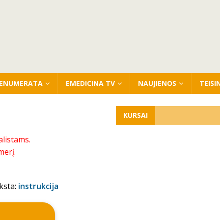
ENUMERATA
EMEDICINA TV
NAUJIENOS
TEISI
KURSAI
alistams.
merį.
ksta:
instrukcija