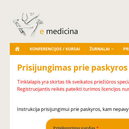
KONFERENCIJOS / KURSAI
ŽURNALAI
PR
Prisijungimas prie paskyros
Tinklalapis yra skirtas tik sveikatos priežiūros speci
Registruojantis reikės pateikti turimos licencijos nu
Instrukcija prisijungimui prie paskyros, kam nepavy
Prisijungimo vardas
*