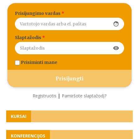
Prisijungimo vardas
*
face
Slaptažodis
*
visibility
Prisiminti mane
|
Registruotis
Pamiršote slaptažodį?
KURSAI
KONFERENCIJOS