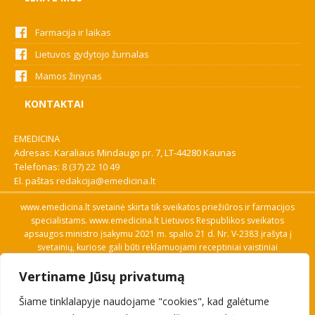
Farmacija ir laikas
Lietuvos gydytojo žurnalas
Mamos žinynas
KONTAKTAI
EMEDICINA
Adresas: Karaliaus Mindaugo pr. 7, LT-44280 Kaunas
Telefonas:
8 (37) 22 10 49
El. paštas
redakcija@emedicina.lt
www.emedicina.lt svetainė skirta tik sveikatos priežiūros ir farmacijos
specialistams. www.emedicina.lt Lietuvos Respublikos sveikatos
apsaugos ministro įsakymu 2021 m. spalio 21 d. Nr. V-2383 įrašyta į
svetainių, kuriose gali būti reklamuojami receptiniai vaistiniai
preparatai, sąrašą. Prieigą prie svetainės specialistai gauna patvirtinę
Vertiname Jūsų privatumą
savo profesinę kvalifikaciją. Naudingos nuorodos: Vaistų ir medicinos
pagalbos priemonių kainų paieška, VVKT tinklalapis, Sveikatos
Šiame tinklalapyje naudojame "cookies", kad galėtume
priežiūros ar farmacijos specialisto pranešimo apie įtariamą
nepageidaujamą reakciją forma, Interneto svetainės, kuriose gali būti