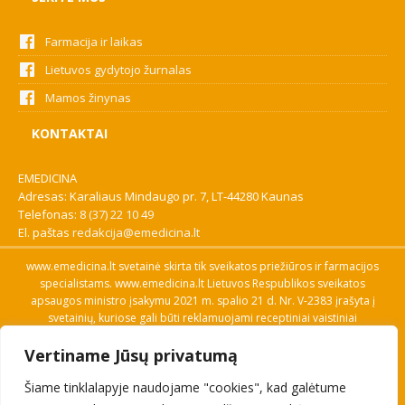
Farmacija ir laikas
Lietuvos gydytojo žurnalas
Mamos žinynas
KONTAKTAI
EMEDICINA
Adresas: Karaliaus Mindaugo pr. 7, LT-44280 Kaunas
Telefonas:
8 (37) 22 10 49
El. paštas
redakcija@emedicina.lt
www.emedicina.lt svetainė skirta tik sveikatos priežiūros ir farmacijos
specialistams. www.emedicina.lt Lietuvos Respublikos sveikatos
apsaugos ministro įsakymu 2021 m. spalio 21 d. Nr. V-2383 įrašyta į
svetainių, kuriose gali būti reklamuojami receptiniai vaistiniai
preparatai, sąrašą. Prieigą prie svetainės specialistai gauna patvirtinę
Vertiname Jūsų privatumą
savo profesinę kvalifikaciją. Naudingos nuorodos: Vaistų ir medicinos
pagalbos priemonių kainų paieška, VVKT tinklalapis, Sveikatos
Šiame tinklalapyje naudojame "cookies", kad galėtume
priežiūros ar farmacijos specialisto pranešimo apie įtariamą
nepageidaujamą reakciją forma, Interneto svetainės, kuriose gali būti