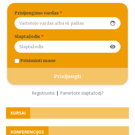
Prisijungimo vardas
*
face
Slaptažodis
*
visibility
Prisiminti mane
|
Registruotis
Pamiršote slaptažodį?
KURSAI
KONFERENCIJOS