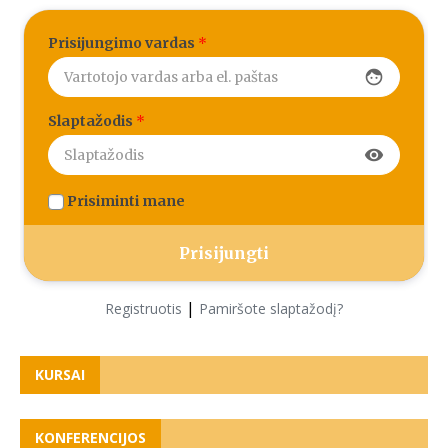
Prisijungimo vardas
*
face
Slaptažodis
*
visibility
Prisiminti mane
|
Registruotis
Pamiršote slaptažodį?
KURSAI
KONFERENCIJOS