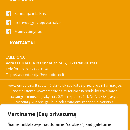
Farmacija ir laikas
Lietuvos gydytojo žurnalas
Mamos žinynas
KONTAKTAI
EMEDICINA
Adresas: Karaliaus Mindaugo pr. 7, LT-44280 Kaunas
Telefonas:
8 (37) 22 10 49
El. paštas
redakcija@emedicina.lt
www.emedicina.lt svetainė skirta tik sveikatos priežiūros ir farmacijos
specialistams. www.emedicina.lt Lietuvos Respublikos sveikatos
apsaugos ministro įsakymu 2021 m. spalio 21 d. Nr. V-2383 įrašyta į
svetainių, kuriose gali būti reklamuojami receptiniai vaistiniai
preparatai, sąrašą. Prieigą prie svetainės specialistai gauna patvirtinę
Vertiname Jūsų privatumą
savo profesinę kvalifikaciją. Naudingos nuorodos: Vaistų ir medicinos
pagalbos priemonių kainų paieška, VVKT tinklalapis, Sveikatos
Šiame tinklalapyje naudojame "cookies", kad galėtume
priežiūros ar farmacijos specialisto pranešimo apie įtariamą
nepageidaujamą reakciją forma, Interneto svetainės, kuriose gali būti