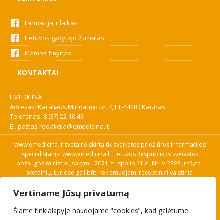
Farmacija ir laikas
Lietuvos gydytojo žurnalas
Mamos žinynas
KONTAKTAI
EMEDICINA
Adresas: Karaliaus Mindaugo pr. 7, LT-44280 Kaunas
Telefonas:
8 (37) 22 10 49
El. paštas
redakcija@emedicina.lt
www.emedicina.lt svetainė skirta tik sveikatos priežiūros ir farmacijos
specialistams. www.emedicina.lt Lietuvos Respublikos sveikatos
apsaugos ministro įsakymu 2021 m. spalio 21 d. Nr. V-2383 įrašyta į
svetainių, kuriose gali būti reklamuojami receptiniai vaistiniai
preparatai, sąrašą. Prieigą prie svetainės specialistai gauna patvirtinę
Vertiname Jūsų privatumą
savo profesinę kvalifikaciją. Naudingos nuorodos: Vaistų ir medicinos
pagalbos priemonių kainų paieška, VVKT tinklalapis, Sveikatos
Šiame tinklalapyje naudojame "cookies", kad galėtume
priežiūros ar farmacijos specialisto pranešimo apie įtariamą
nepageidaujamą reakciją forma, Interneto svetainės, kuriose gali būti