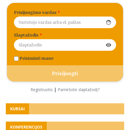
Prisijungimo vardas
*
face
Slaptažodis
*
visibility
Prisiminti mane
|
Registruotis
Pamiršote slaptažodį?
KURSAI
KONFERENCIJOS