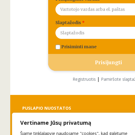
Slaptažodis
*
Prisiminti mane
|
Registruotis
Pamiršote slapta
PUSLAPIO NUOSTATOS
Vertiname Jūsų privatumą
Slapukai
Privatumo politika
Šiame tinklalapyje naudojame "cookies", kad galėtume