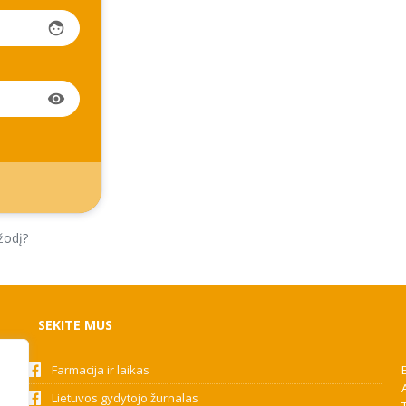
face
visibility
žodį?
SEKITE MUS
Farmacija ir laikas
Lietuvos gydytojo žurnalas