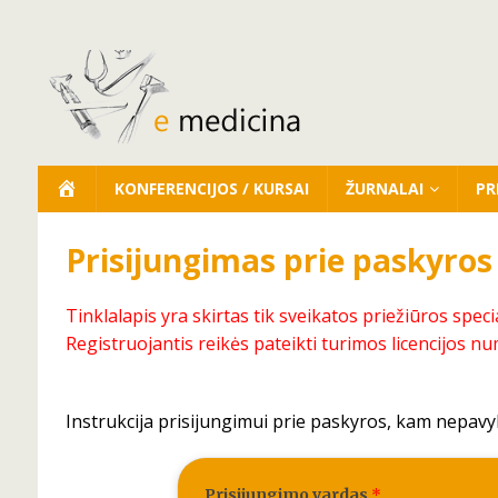
KONFERENCIJOS / KURSAI
ŽURNALAI
PR
Prisijungimas prie paskyros
Tinklalapis yra skirtas tik sveikatos priežiūros speci
Registruojantis reikės pateikti turimos licencijos nu
Instrukcija prisijungimui prie paskyros, kam nepavy
Prisijungimo vardas
*