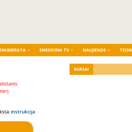
ENUMERATA
EMEDICINA TV
NAUJIENOS
TEISI
KURSAI
alistams.
merį.
ksta:
instrukcija