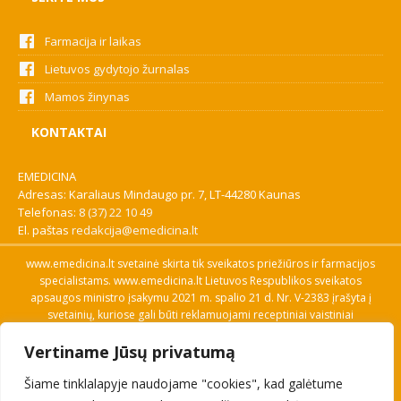
Farmacija ir laikas
Lietuvos gydytojo žurnalas
Mamos žinynas
KONTAKTAI
EMEDICINA
Adresas: Karaliaus Mindaugo pr. 7, LT-44280 Kaunas
Telefonas:
8 (37) 22 10 49
El. paštas
redakcija@emedicina.lt
www.emedicina.lt svetainė skirta tik sveikatos priežiūros ir farmacijos
specialistams. www.emedicina.lt Lietuvos Respublikos sveikatos
apsaugos ministro įsakymu 2021 m. spalio 21 d. Nr. V-2383 įrašyta į
svetainių, kuriose gali būti reklamuojami receptiniai vaistiniai
preparatai, sąrašą. Prieigą prie svetainės specialistai gauna patvirtinę
Vertiname Jūsų privatumą
savo profesinę kvalifikaciją. Naudingos nuorodos: Vaistų ir medicinos
pagalbos priemonių kainų paieška, VVKT tinklalapis, Sveikatos
Šiame tinklalapyje naudojame "cookies", kad galėtume
priežiūros ar farmacijos specialisto pranešimo apie įtariamą
nepageidaujamą reakciją forma, Interneto svetainės, kuriose gali būti