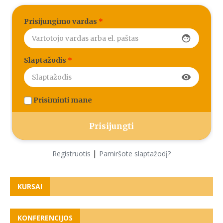
Prisijungimo vardas
*
face
Slaptažodis
*
visibility
Prisiminti mane
|
Registruotis
Pamiršote slaptažodį?
KURSAI
KONFERENCIJOS