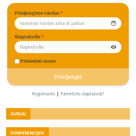
Prisijungimo vardas
*
face
Slaptažodis
*
visibility
Prisiminti mane
|
Registruotis
Pamiršote slaptažodį?
KURSAI
KONFERENCIJOS