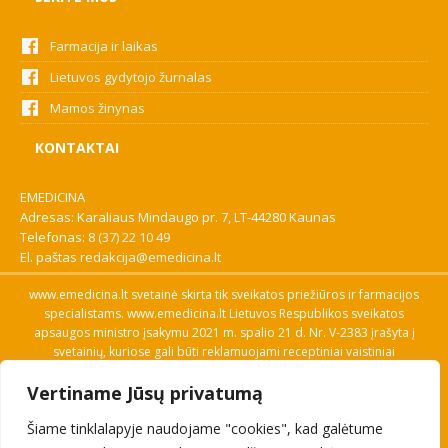
Farmacija ir laikas
Lietuvos gydytojo žurnalas
Mamos žinynas
KONTAKTAI
EMEDICINA
Adresas: Karaliaus Mindaugo pr. 7, LT-44280 Kaunas
Telefonas:
8 (37) 22 10 49
El. paštas
redakcija@emedicina.lt
www.emedicina.lt svetainė skirta tik sveikatos priežiūros ir farmacijos
specialistams. www.emedicina.lt Lietuvos Respublikos sveikatos
apsaugos ministro įsakymu 2021 m. spalio 21 d. Nr. V-2383 įrašyta į
svetainių, kuriose gali būti reklamuojami receptiniai vaistiniai
preparatai, sąrašą. Prieigą prie svetainės specialistai gauna patvirtinę
Vertiname Jūsų privatumą
savo profesinę kvalifikaciją. Naudingos nuorodos: Vaistų ir medicinos
pagalbos priemonių kainų paieška, VVKT tinklalapis, Sveikatos
Šiame tinklalapyje naudojame "cookies", kad galėtume
priežiūros ar farmacijos specialisto pranešimo apie įtariamą
nepageidaujamą reakciją forma, Interneto svetainės, kuriose gali būti