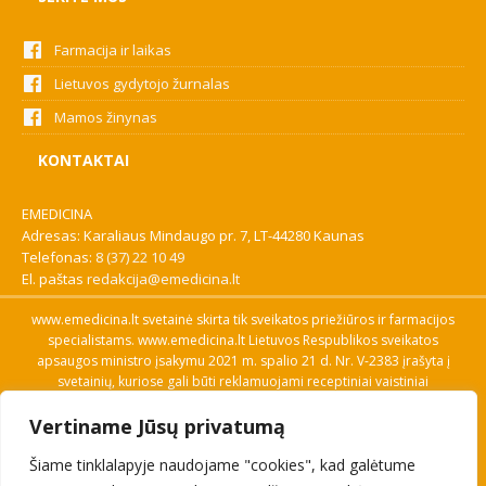
Farmacija ir laikas
Lietuvos gydytojo žurnalas
Mamos žinynas
KONTAKTAI
EMEDICINA
Adresas: Karaliaus Mindaugo pr. 7, LT-44280 Kaunas
Telefonas:
8 (37) 22 10 49
El. paštas
redakcija@emedicina.lt
www.emedicina.lt svetainė skirta tik sveikatos priežiūros ir farmacijos
specialistams. www.emedicina.lt Lietuvos Respublikos sveikatos
apsaugos ministro įsakymu 2021 m. spalio 21 d. Nr. V-2383 įrašyta į
svetainių, kuriose gali būti reklamuojami receptiniai vaistiniai
preparatai, sąrašą. Prieigą prie svetainės specialistai gauna patvirtinę
Vertiname Jūsų privatumą
savo profesinę kvalifikaciją. Naudingos nuorodos: Vaistų ir medicinos
pagalbos priemonių kainų paieška, VVKT tinklalapis, Sveikatos
Šiame tinklalapyje naudojame "cookies", kad galėtume
priežiūros ar farmacijos specialisto pranešimo apie įtariamą
nepageidaujamą reakciją forma, Interneto svetainės, kuriose gali būti