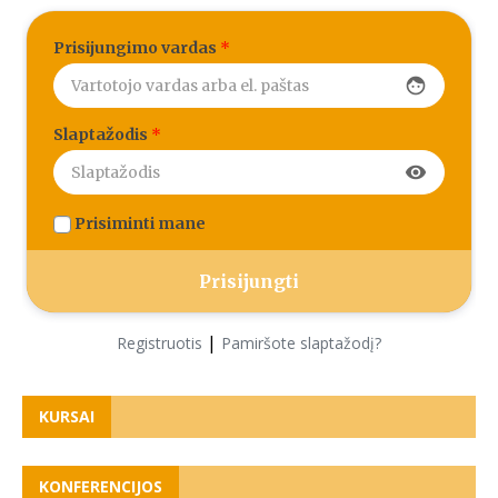
Prisijungimo vardas
*
face
Slaptažodis
*
visibility
Prisiminti mane
|
Registruotis
Pamiršote slaptažodį?
KURSAI
KONFERENCIJOS