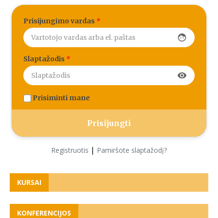
Prisijungimo vardas
*
face
Slaptažodis
*
visibility
Prisiminti mane
|
Registruotis
Pamiršote slaptažodį?
KURSAI
KONFERENCIJOS