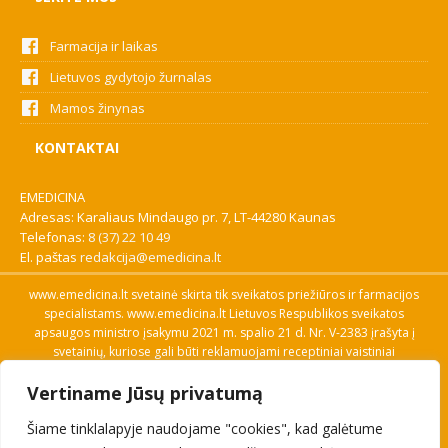
Farmacija ir laikas
Lietuvos gydytojo žurnalas
Mamos žinynas
KONTAKTAI
EMEDICINA
Adresas: Karaliaus Mindaugo pr. 7, LT-44280 Kaunas
Telefonas:
8 (37) 22 10 49
El. paštas
redakcija@emedicina.lt
www.emedicina.lt svetainė skirta tik sveikatos priežiūros ir farmacijos
specialistams. www.emedicina.lt Lietuvos Respublikos sveikatos
apsaugos ministro įsakymu 2021 m. spalio 21 d. Nr. V-2383 įrašyta į
svetainių, kuriose gali būti reklamuojami receptiniai vaistiniai
preparatai, sąrašą. Prieigą prie svetainės specialistai gauna patvirtinę
Vertiname Jūsų privatumą
savo profesinę kvalifikaciją. Naudingos nuorodos: Vaistų ir medicinos
pagalbos priemonių kainų paieška, VVKT tinklalapis, Sveikatos
Šiame tinklalapyje naudojame "cookies", kad galėtume
priežiūros ar farmacijos specialisto pranešimo apie įtariamą
nepageidaujamą reakciją forma, Interneto svetainės, kuriose gali būti