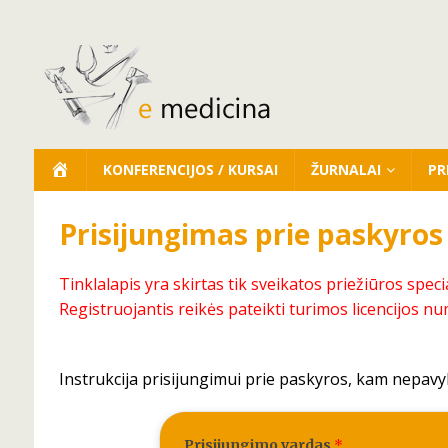
KONFERENCIJOS / KURSAI
ŽURNALAI
PR
Prisijungimas prie paskyros
Tinklalapis yra skirtas tik sveikatos priežiūros speci
Registruojantis reikės pateikti turimos licencijos nu
Instrukcija prisijungimui prie paskyros, kam nepavy
Prisijungimo vardas
*