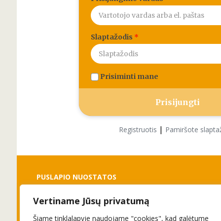
Slaptažodis
*
Prisiminti mane
|
Registruotis
Pamiršote slapta
PUSLAPIO NUOSTATOS
Vertiname Jūsų privatumą
Slapukai
Privatumo politika
Šiame tinklalapyje naudojame "cookies", kad galėtume