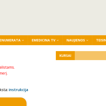
ENUMERATA
EMEDICINA TV
NAUJIENOS
TEISI
KURSAI
alistams.
merį.
ksta:
instrukcija