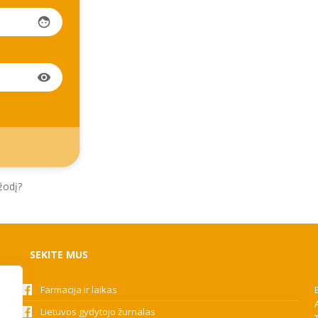
face
visibility
žodį?
SEKITE MUS
Farmacija ir laikas
Lietuvos gydytojo žurnalas