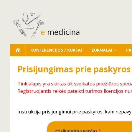
KONFERENCIJOS / KURSAI
ŽURNALAI
PR
Prisijungimas prie paskyros
Tinklalapis yra skirtas tik sveikatos priežiūros speci
Registruojantis reikės pateikti turimos licencijos nu
Instrukcija prisijungimui prie paskyros, kam nepavy
Prisijungimo vardas
*