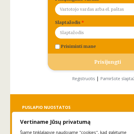
Slaptažodis
*
Prisiminti mane
|
Registruotis
Pamiršote slapta
PUSLAPIO NUOSTATOS
Vertiname Jūsų privatumą
Slapukai
Privatumo politika
Šiame tinklalapyje naudojame "cookies", kad galėtume