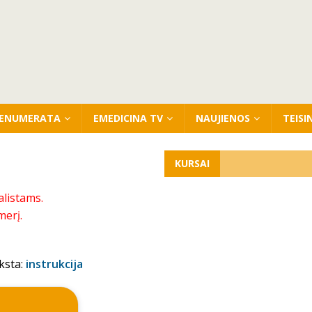
ENUMERATA
EMEDICINA TV
NAUJIENOS
TEISI
KURSAI
alistams.
merį.
ksta:
instrukcija