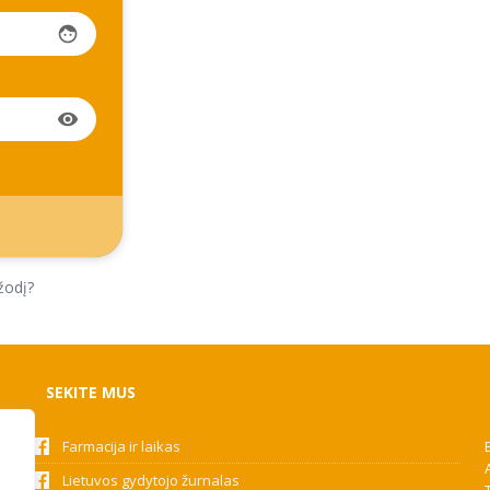
face
visibility
žodį?
SEKITE MUS
Farmacija ir laikas
Lietuvos gydytojo žurnalas