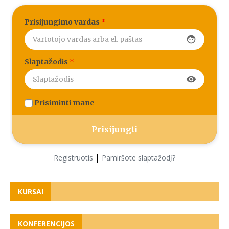
Prisijungimo vardas
*
face
Slaptažodis
*
visibility
Prisiminti mane
|
Registruotis
Pamiršote slaptažodį?
KURSAI
KONFERENCIJOS