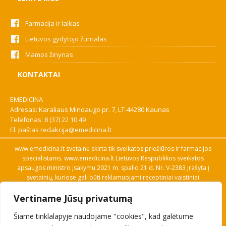
Farmacija ir laikas
Lietuvos gydytojo žurnalas
Mamos žinynas
KONTAKTAI
EMEDICINA
Adresas: Karaliaus Mindaugo pr. 7, LT-44280 Kaunas
Telefonas:
8 (37) 22 10 49
El. paštas
redakcija@emedicina.lt
www.emedicina.lt svetainė skirta tik sveikatos priežiūros ir farmacijos
specialistams. www.emedicina.lt Lietuvos Respublikos sveikatos
apsaugos ministro įsakymu 2021 m. spalio 21 d. Nr. V-2383 įrašyta į
svetainių, kuriose gali būti reklamuojami receptiniai vaistiniai
preparatai, sąrašą. Prieigą prie svetainės specialistai gauna patvirtinę
Vertiname Jūsų privatumą
savo profesinę kvalifikaciją. Naudingos nuorodos: Vaistų ir medicinos
pagalbos priemonių kainų paieška, VVKT tinklalapis, Sveikatos
Šiame tinklalapyje naudojame "cookies", kad galėtume
priežiūros ar farmacijos specialisto pranešimo apie įtariamą
nepageidaujamą reakciją forma, Interneto svetainės, kuriose gali būti