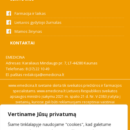
Farmacija ir laikas
Lietuvos gydytojo žurnalas
Mamos žinynas
KONTAKTAI
EMEDICINA
Adresas: Karaliaus Mindaugo pr. 7, LT-44280 Kaunas
Telefonas:
8 (37) 22 10 49
El. paštas
redakcija@emedicina.lt
www.emedicina.lt svetainė skirta tik sveikatos priežiūros ir farmacijos
specialistams. www.emedicina.lt Lietuvos Respublikos sveikatos
apsaugos ministro įsakymu 2021 m. spalio 21 d. Nr. V-2383 įrašyta į
svetainių, kuriose gali būti reklamuojami receptiniai vaistiniai
preparatai, sąrašą. Prieigą prie svetainės specialistai gauna patvirtinę
Vertiname Jūsų privatumą
savo profesinę kvalifikaciją. Naudingos nuorodos: Vaistų ir medicinos
pagalbos priemonių kainų paieška, VVKT tinklalapis, Sveikatos
Šiame tinklalapyje naudojame "cookies", kad galėtume
priežiūros ar farmacijos specialisto pranešimo apie įtariamą
nepageidaujamą reakciją forma, Interneto svetainės, kuriose gali būti