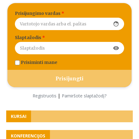
Prisijungimo vardas
*
face
Slaptažodis
*
visibility
Prisiminti mane
|
Registruotis
Pamiršote slaptažodį?
KURSAI
KONFERENCIJOS