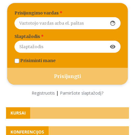
Prisijungimo vardas
*
face
Slaptažodis
*
visibility
Prisiminti mane
|
Registruotis
Pamiršote slaptažodį?
KURSAI
KONFERENCIJOS