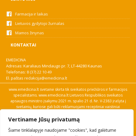
Farmacija ir laikas
Lietuvos gydytojo žurnalas
Mamos žinynas
KONTAKTAI
EMEDICINA
Adresas: Karaliaus Mindaugo pr. 7, LT-44280 Kaunas
Telefonas:
8 (37) 22 10 49
El. paštas
redakcija@emedicina.lt
www.emedicina.lt svetainė skirta tik sveikatos priežiūros ir farmacijos
specialistams. www.emedicina.lt Lietuvos Respublikos sveikatos
apsaugos ministro įsakymu 2021 m. spalio 21 d. Nr. V-2383 įrašyta į
svetainių, kuriose gali būti reklamuojami receptiniai vaistiniai
preparatai, sąrašą. Prieigą prie svetainės specialistai gauna patvirtinę
Vertiname Jūsų privatumą
savo profesinę kvalifikaciją. Naudingos nuorodos: Vaistų ir medicinos
pagalbos priemonių kainų paieška, VVKT tinklalapis, Sveikatos
Šiame tinklalapyje naudojame "cookies", kad galėtume
priežiūros ar farmacijos specialisto pranešimo apie įtariamą
nepageidaujamą reakciją forma, Interneto svetainės, kuriose gali būti