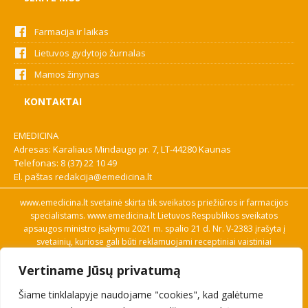
Farmacija ir laikas
Lietuvos gydytojo žurnalas
Mamos žinynas
KONTAKTAI
EMEDICINA
Adresas: Karaliaus Mindaugo pr. 7, LT-44280 Kaunas
Telefonas:
8 (37) 22 10 49
El. paštas
redakcija@emedicina.lt
www.emedicina.lt svetainė skirta tik sveikatos priežiūros ir farmacijos
specialistams. www.emedicina.lt Lietuvos Respublikos sveikatos
apsaugos ministro įsakymu 2021 m. spalio 21 d. Nr. V-2383 įrašyta į
svetainių, kuriose gali būti reklamuojami receptiniai vaistiniai
preparatai, sąrašą. Prieigą prie svetainės specialistai gauna patvirtinę
Vertiname Jūsų privatumą
savo profesinę kvalifikaciją. Naudingos nuorodos: Vaistų ir medicinos
pagalbos priemonių kainų paieška, VVKT tinklalapis, Sveikatos
Šiame tinklalapyje naudojame "cookies", kad galėtume
priežiūros ar farmacijos specialisto pranešimo apie įtariamą
nepageidaujamą reakciją forma, Interneto svetainės, kuriose gali būti