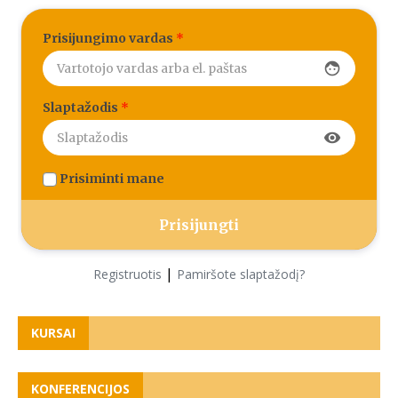
Prisijungimo vardas
*
face
Slaptažodis
*
visibility
Prisiminti mane
|
Registruotis
Pamiršote slaptažodį?
KURSAI
KONFERENCIJOS