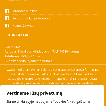
Farmacija ir laikas
Lietuvos gydytojo žurnalas
Mamos žinynas
KONTAKTAI
EMEDICINA
Adresas: Karaliaus Mindaugo pr. 7, LT-44280 Kaunas
Telefonas:
8 (37) 22 10 49
El. paštas
redakcija@emedicina.lt
www.emedicina.lt svetainė skirta tik sveikatos priežiūros ir farmacijos
specialistams. www.emedicina.lt Lietuvos Respublikos sveikatos
apsaugos ministro įsakymu 2021 m. spalio 21 d. Nr. V-2383 įrašyta į
svetainių, kuriose gali būti reklamuojami receptiniai vaistiniai
preparatai, sąrašą. Prieigą prie svetainės specialistai gauna patvirtinę
Vertiname Jūsų privatumą
savo profesinę kvalifikaciją. Naudingos nuorodos: Vaistų ir medicinos
pagalbos priemonių kainų paieška, VVKT tinklalapis, Sveikatos
Šiame tinklalapyje naudojame "cookies", kad galėtume
priežiūros ar farmacijos specialisto pranešimo apie įtariamą
nepageidaujamą reakciją forma, Interneto svetainės, kuriose gali būti