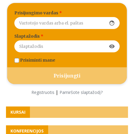
Prisijungimo vardas
*
face
Slaptažodis
*
visibility
Prisiminti mane
|
Registruotis
Pamiršote slaptažodį?
KURSAI
KONFERENCIJOS