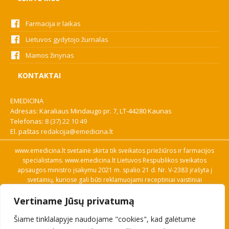
Farmacija ir laikas
Lietuvos gydytojo žurnalas
Mamos žinynas
KONTAKTAI
EMEDICINA
Adresas: Karaliaus Mindaugo pr. 7, LT-44280 Kaunas
Telefonas:
8 (37) 22 10 49
El. paštas
redakcija@emedicina.lt
www.emedicina.lt svetainė skirta tik sveikatos priežiūros ir farmacijos
specialistams. www.emedicina.lt Lietuvos Respublikos sveikatos
apsaugos ministro įsakymu 2021 m. spalio 21 d. Nr. V-2383 įrašyta į
svetainių, kuriose gali būti reklamuojami receptiniai vaistiniai
preparatai, sąrašą. Prieigą prie svetainės specialistai gauna patvirtinę
Vertiname Jūsų privatumą
savo profesinę kvalifikaciją. Naudingos nuorodos: Vaistų ir medicinos
pagalbos priemonių kainų paieška, VVKT tinklalapis, Sveikatos
Šiame tinklalapyje naudojame "cookies", kad galėtume
priežiūros ar farmacijos specialisto pranešimo apie įtariamą
nepageidaujamą reakciją forma, Interneto svetainės, kuriose gali būti