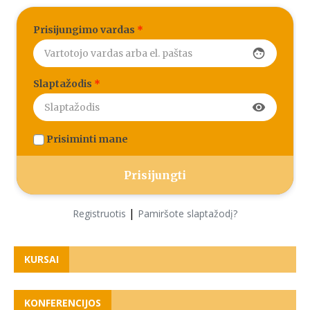
Prisijungimo vardas
*
face
Slaptažodis
*
visibility
Prisiminti mane
|
Registruotis
Pamiršote slaptažodį?
KURSAI
KONFERENCIJOS