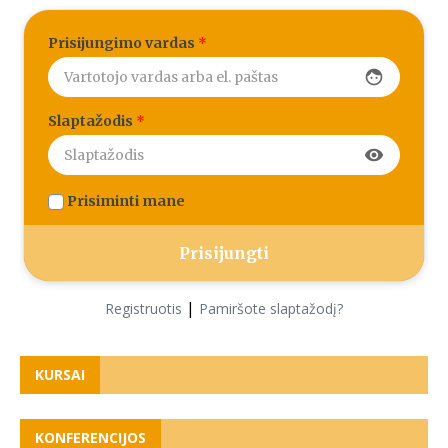
Prisijungimo vardas
*
face
Slaptažodis
*
visibility
Prisiminti mane
|
Registruotis
Pamiršote slaptažodį?
KURSAI
KONFERENCIJOS