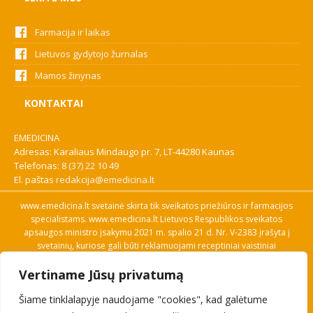
Farmacija ir laikas
Lietuvos gydytojo žurnalas
Mamos žinynas
KONTAKTAI
EMEDICINA
Adresas: Karaliaus Mindaugo pr. 7, LT-44280 Kaunas
Telefonas:
8 (37) 22 10 49
El. paštas
redakcija@emedicina.lt
www.emedicina.lt svetainė skirta tik sveikatos priežiūros ir farmacijos
specialistams. www.emedicina.lt Lietuvos Respublikos sveikatos
apsaugos ministro įsakymu 2021 m. spalio 21 d. Nr. V-2383 įrašyta į
svetainių, kuriose gali būti reklamuojami receptiniai vaistiniai
preparatai, sąrašą. Prieigą prie svetainės specialistai gauna patvirtinę
Vertiname Jūsų privatumą
savo profesinę kvalifikaciją. Naudingos nuorodos: Vaistų ir medicinos
pagalbos priemonių kainų paieška, VVKT tinklalapis, Sveikatos
Šiame tinklalapyje naudojame "cookies", kad galėtume
priežiūros ar farmacijos specialisto pranešimo apie įtariamą
nepageidaujamą reakciją forma, Interneto svetainės, kuriose gali būti