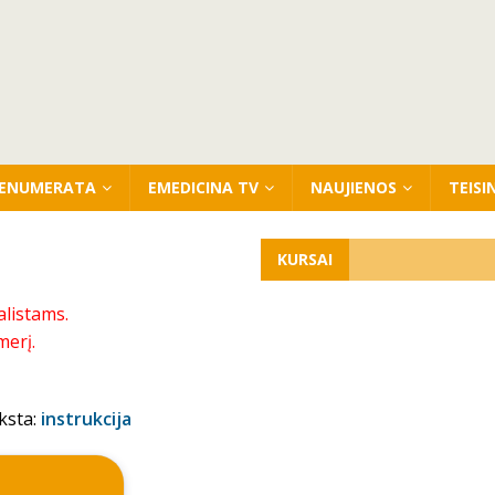
ENUMERATA
EMEDICINA TV
NAUJIENOS
TEISI
KURSAI
alistams.
merį.
ksta:
instrukcija