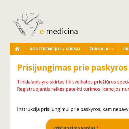
KONFERENCIJOS / KURSAI
ŽURNALAI
PR
Prisijungimas prie paskyros
Tinklalapis yra skirtas tik sveikatos priežiūros speci
Registruojantis reikės pateikti turimos licencijos nu
Instrukcija prisijungimui prie paskyros, kam nepavy
Prisijungimo vardas
*