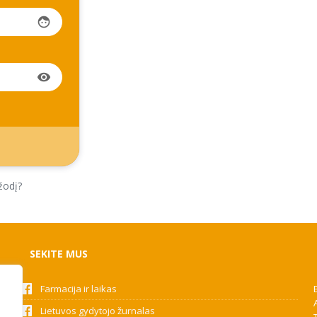
face
visibility
žodį?
SEKITE MUS
Farmacija ir laikas
Lietuvos gydytojo žurnalas