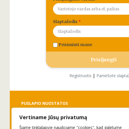
Slaptažodis
*
Prisiminti mane
|
Registruotis
Pamiršote slapta
PUSLAPIO NUOSTATOS
Vertiname Jūsų privatumą
Slapukai
Privatumo politika
Šiame tinklalapyje naudojame "cookies", kad galėtume