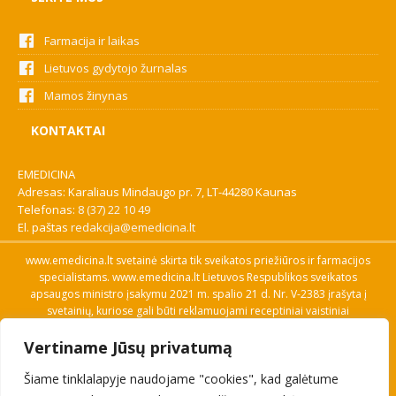
Farmacija ir laikas
Lietuvos gydytojo žurnalas
Mamos žinynas
KONTAKTAI
EMEDICINA
Adresas: Karaliaus Mindaugo pr. 7, LT-44280 Kaunas
Telefonas:
8 (37) 22 10 49
El. paštas
redakcija@emedicina.lt
www.emedicina.lt svetainė skirta tik sveikatos priežiūros ir farmacijos
specialistams. www.emedicina.lt Lietuvos Respublikos sveikatos
apsaugos ministro įsakymu 2021 m. spalio 21 d. Nr. V-2383 įrašyta į
svetainių, kuriose gali būti reklamuojami receptiniai vaistiniai
preparatai, sąrašą. Prieigą prie svetainės specialistai gauna patvirtinę
Vertiname Jūsų privatumą
savo profesinę kvalifikaciją. Naudingos nuorodos: Vaistų ir medicinos
pagalbos priemonių kainų paieška, VVKT tinklalapis, Sveikatos
Šiame tinklalapyje naudojame "cookies", kad galėtume
priežiūros ar farmacijos specialisto pranešimo apie įtariamą
nepageidaujamą reakciją forma, Interneto svetainės, kuriose gali būti