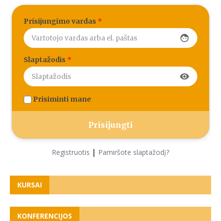
Prisijungimo vardas
*
face
Slaptažodis
*
visibility
Prisiminti mane
|
Registruotis
Pamiršote slaptažodį?
KURSAI
KONFERENCIJOS