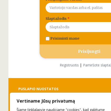
Slaptažodis
*
Prisiminti mane
|
Registruotis
Pamiršote slapta
PUSLAPIO NUOSTATOS
Vertiname Jūsų privatumą
Slapukai
Privatumo politika
Šiame tinklalapyje naudojame "cookies", kad galėtume