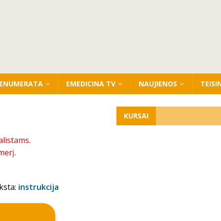
ENUMERATA
EMEDICINA TV
NAUJIENOS
TEISI
KURSAI
alistams.
merį.
ksta:
instrukcija