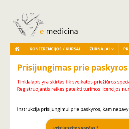
KONFERENCIJOS / KURSAI
ŽURNALAI
PR
Prisijungimas prie paskyros
Tinklalapis yra skirtas tik sveikatos priežiūros speci
Registruojantis reikės pateikti turimos licencijos nu
Instrukcija prisijungimui prie paskyros, kam nepavy
Prisijungimo vardas
*