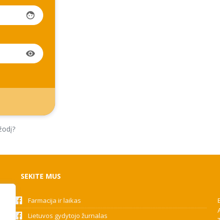
face
visibility
žodį?
SEKITE MUS
Farmacija ir laikas
Lietuvos gydytojo žurnalas