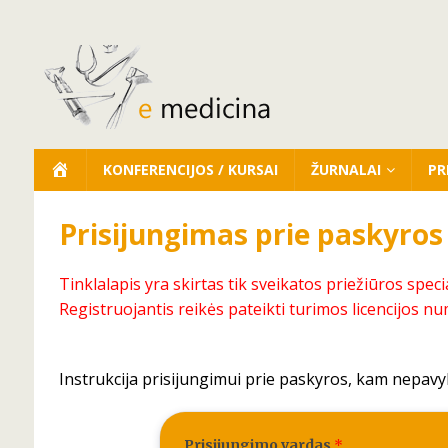
KONFERENCIJOS / KURSAI
ŽURNALAI
PR
Prisijungimas prie paskyros
Tinklalapis yra skirtas tik sveikatos priežiūros speci
Registruojantis reikės pateikti turimos licencijos nu
Instrukcija prisijungimui prie paskyros, kam nepavy
Prisijungimo vardas
*