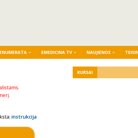
ENUMERATA
EMEDICINA TV
NAUJIENOS
TEISI
KURSAI
alistams.
merį.
ksta:
instrukcija