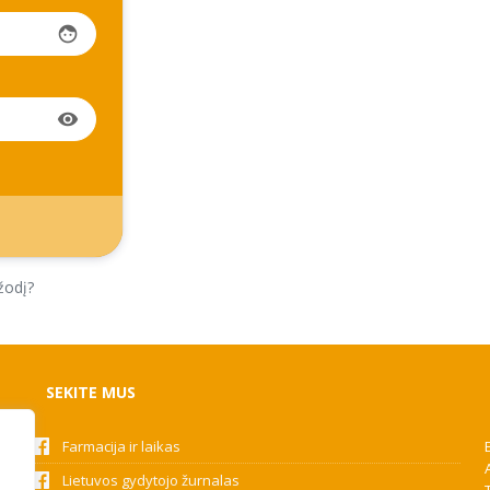
face
visibility
žodį?
SEKITE MUS
Farmacija ir laikas
Lietuvos gydytojo žurnalas