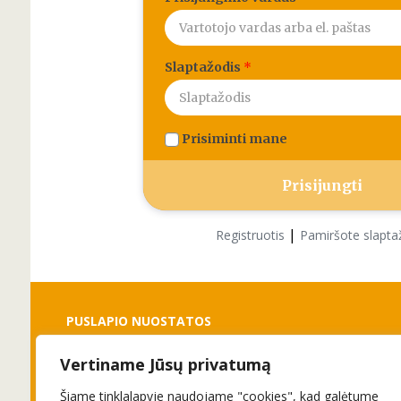
Slaptažodis
*
Prisiminti mane
|
Registruotis
Pamiršote slapta
PUSLAPIO NUOSTATOS
Vertiname Jūsų privatumą
Slapukai
Privatumo politika
Šiame tinklalapyje naudojame "cookies", kad galėtume