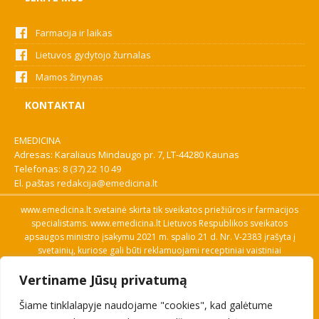
Farmacija ir laikas
Lietuvos gydytojo žurnalas
Mamos žinynas
KONTAKTAI
EMEDICINA
Adresas: Karaliaus Mindaugo pr. 7, LT-44280 Kaunas
Telefonas:
8 (37) 22 10 49
El. paštas
redakcija@emedicina.lt
www.emedicina.lt svetainė skirta tik sveikatos priežiūros ir farmacijos
specialistams. www.emedicina.lt Lietuvos Respublikos sveikatos
apsaugos ministro įsakymu 2021 m. spalio 21 d. Nr. V-2383 įrašyta į
svetainių, kuriose gali būti reklamuojami receptiniai vaistiniai
preparatai, sąrašą. Prieigą prie svetainės specialistai gauna patvirtinę
Vertiname Jūsų privatumą
savo profesinę kvalifikaciją. Naudingos nuorodos: Vaistų ir medicinos
pagalbos priemonių kainų paieška, VVKT tinklalapis, Sveikatos
Šiame tinklalapyje naudojame "cookies", kad galėtume
priežiūros ar farmacijos specialisto pranešimo apie įtariamą
nepageidaujamą reakciją forma, Interneto svetainės, kuriose gali būti