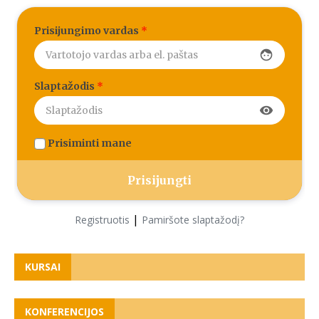
Prisijungimo vardas
*
face
Slaptažodis
*
visibility
Prisiminti mane
|
Registruotis
Pamiršote slaptažodį?
KURSAI
KONFERENCIJOS