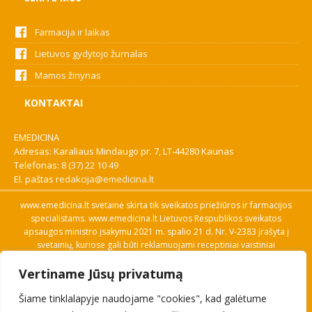
Farmacija ir laikas
Lietuvos gydytojo žurnalas
Mamos žinynas
KONTAKTAI
EMEDICINA
Adresas: Karaliaus Mindaugo pr. 7, LT-44280 Kaunas
Telefonas:
8 (37) 22 10 49
El. paštas
redakcija@emedicina.lt
www.emedicina.lt svetainė skirta tik sveikatos priežiūros ir farmacijos
specialistams. www.emedicina.lt Lietuvos Respublikos sveikatos
apsaugos ministro įsakymu 2021 m. spalio 21 d. Nr. V-2383 įrašyta į
svetainių, kuriose gali būti reklamuojami receptiniai vaistiniai
preparatai, sąrašą. Prieigą prie svetainės specialistai gauna patvirtinę
Vertiname Jūsų privatumą
savo profesinę kvalifikaciją. Naudingos nuorodos: Vaistų ir medicinos
pagalbos priemonių kainų paieška, VVKT tinklalapis, Sveikatos
Šiame tinklalapyje naudojame "cookies", kad galėtume
priežiūros ar farmacijos specialisto pranešimo apie įtariamą
nepageidaujamą reakciją forma, Interneto svetainės, kuriose gali būti