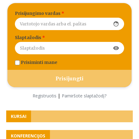
Prisijungimo vardas
*
face
Slaptažodis
*
visibility
Prisiminti mane
|
Registruotis
Pamiršote slaptažodį?
KURSAI
KONFERENCIJOS