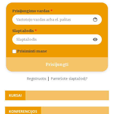
Prisijungimo vardas
*
face
Slaptažodis
*
visibility
Prisiminti mane
|
Registruotis
Pamiršote slaptažodį?
KURSAI
KONFERENCIJOS