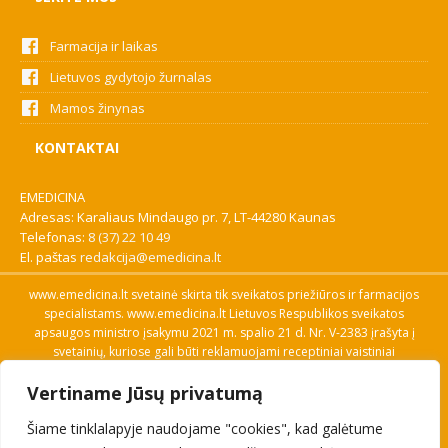
Farmacija ir laikas
Lietuvos gydytojo žurnalas
Mamos žinynas
KONTAKTAI
EMEDICINA
Adresas: Karaliaus Mindaugo pr. 7, LT-44280 Kaunas
Telefonas:
8 (37) 22 10 49
El. paštas
redakcija@emedicina.lt
www.emedicina.lt svetainė skirta tik sveikatos priežiūros ir farmacijos
specialistams. www.emedicina.lt Lietuvos Respublikos sveikatos
apsaugos ministro įsakymu 2021 m. spalio 21 d. Nr. V-2383 įrašyta į
svetainių, kuriose gali būti reklamuojami receptiniai vaistiniai
preparatai, sąrašą. Prieigą prie svetainės specialistai gauna patvirtinę
Vertiname Jūsų privatumą
savo profesinę kvalifikaciją. Naudingos nuorodos: Vaistų ir medicinos
pagalbos priemonių kainų paieška, VVKT tinklalapis, Sveikatos
Šiame tinklalapyje naudojame "cookies", kad galėtume
priežiūros ar farmacijos specialisto pranešimo apie įtariamą
nepageidaujamą reakciją forma, Interneto svetainės, kuriose gali būti