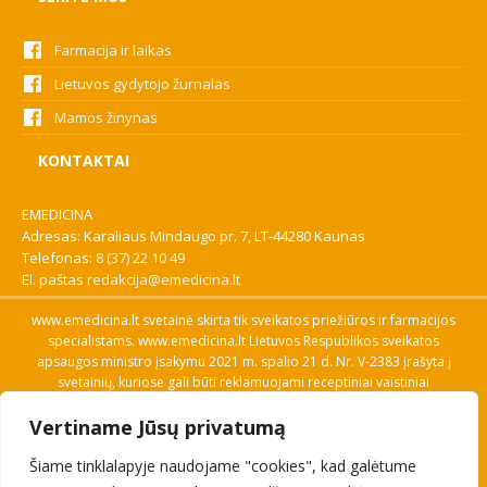
Farmacija ir laikas
Lietuvos gydytojo žurnalas
Mamos žinynas
KONTAKTAI
EMEDICINA
Adresas: Karaliaus Mindaugo pr. 7, LT-44280 Kaunas
Telefonas:
8 (37) 22 10 49
El. paštas
redakcija@emedicina.lt
www.emedicina.lt svetainė skirta tik sveikatos priežiūros ir farmacijos
specialistams. www.emedicina.lt Lietuvos Respublikos sveikatos
apsaugos ministro įsakymu 2021 m. spalio 21 d. Nr. V-2383 įrašyta į
svetainių, kuriose gali būti reklamuojami receptiniai vaistiniai
preparatai, sąrašą. Prieigą prie svetainės specialistai gauna patvirtinę
Vertiname Jūsų privatumą
savo profesinę kvalifikaciją. Naudingos nuorodos: Vaistų ir medicinos
pagalbos priemonių kainų paieška, VVKT tinklalapis, Sveikatos
Šiame tinklalapyje naudojame "cookies", kad galėtume
priežiūros ar farmacijos specialisto pranešimo apie įtariamą
nepageidaujamą reakciją forma, Interneto svetainės, kuriose gali būti