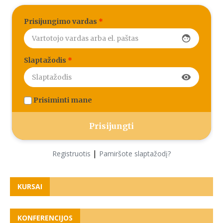
Prisijungimo vardas
*
face
Slaptažodis
*
visibility
Prisiminti mane
|
Registruotis
Pamiršote slaptažodį?
KURSAI
KONFERENCIJOS