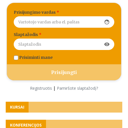
Prisijungimo vardas
*
face
Slaptažodis
*
visibility
Prisiminti mane
|
Registruotis
Pamiršote slaptažodį?
KURSAI
KONFERENCIJOS