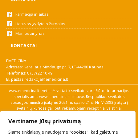
Farmacija ir laikas
Lietuvos gydytojo žurnalas
Mamos žinynas
KONTAKTAI
EMEDICINA
Adresas: Karaliaus Mindaugo pr. 7, LT-44280 Kaunas
Telefonas:
8 (37) 22 10 49
El. paštas
redakcija@emedicina.lt
www.emedicina.lt svetainė skirta tik sveikatos priežiūros ir farmacijos
specialistams. www.emedicina.lt Lietuvos Respublikos sveikatos
apsaugos ministro įsakymu 2021 m. spalio 21 d. Nr. V-2383 įrašyta į
svetainių, kuriose gali būti reklamuojami receptiniai vaistiniai
preparatai, sąrašą. Prieigą prie svetainės specialistai gauna patvirtinę
Vertiname Jūsų privatumą
savo profesinę kvalifikaciją. Naudingos nuorodos: Vaistų ir medicinos
pagalbos priemonių kainų paieška, VVKT tinklalapis, Sveikatos
Šiame tinklalapyje naudojame "cookies", kad galėtume
priežiūros ar farmacijos specialisto pranešimo apie įtariamą
nepageidaujamą reakciją forma, Interneto svetainės, kuriose gali būti