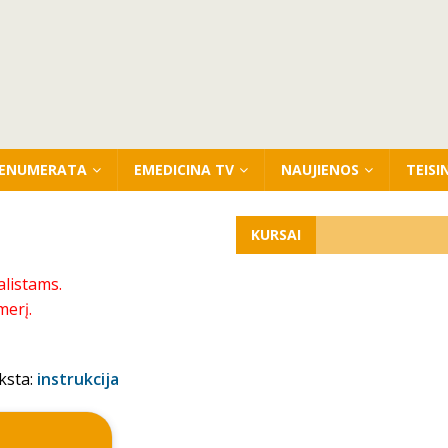
ENUMERATA
EMEDICINA TV
NAUJIENOS
TEISI
KURSAI
alistams.
merį.
ksta:
instrukcija