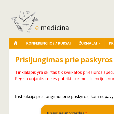
KONFERENCIJOS / KURSAI
ŽURNALAI
PR
Prisijungimas prie paskyros
Tinklalapis yra skirtas tik sveikatos priežiūros speci
Registruojantis reikės pateikti turimos licencijos nu
Instrukcija prisijungimui prie paskyros, kam nepavy
Prisijungimo vardas
*