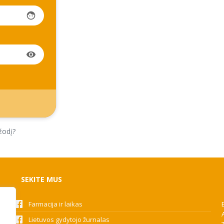
face
visibility
žodį?
SEKITE MUS
Farmacija ir laikas
Lietuvos gydytojo žurnalas