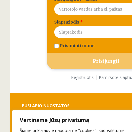
Slaptažodis
*
Prisiminti mane
|
Registruotis
Pamiršote slapta
PUSLAPIO NUOSTATOS
Vertiname Jūsų privatumą
Slapukai
Privatumo politika
Šiame tinklalapyje naudojame "cookies", kad galėtume