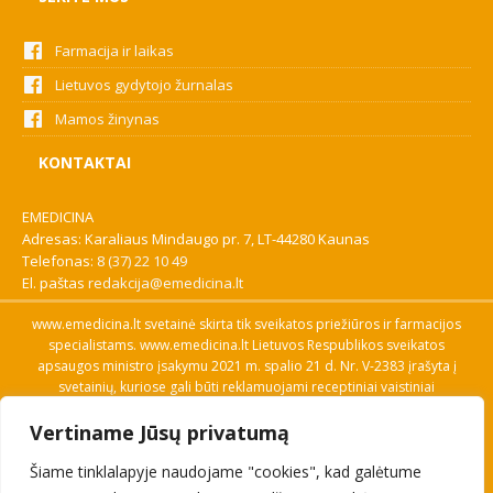
Farmacija ir laikas
Lietuvos gydytojo žurnalas
Mamos žinynas
KONTAKTAI
EMEDICINA
Adresas: Karaliaus Mindaugo pr. 7, LT-44280 Kaunas
Telefonas:
8 (37) 22 10 49
El. paštas
redakcija@emedicina.lt
www.emedicina.lt svetainė skirta tik sveikatos priežiūros ir farmacijos
specialistams. www.emedicina.lt Lietuvos Respublikos sveikatos
apsaugos ministro įsakymu 2021 m. spalio 21 d. Nr. V-2383 įrašyta į
svetainių, kuriose gali būti reklamuojami receptiniai vaistiniai
preparatai, sąrašą. Prieigą prie svetainės specialistai gauna patvirtinę
Vertiname Jūsų privatumą
savo profesinę kvalifikaciją. Naudingos nuorodos: Vaistų ir medicinos
pagalbos priemonių kainų paieška, VVKT tinklalapis, Sveikatos
Šiame tinklalapyje naudojame "cookies", kad galėtume
priežiūros ar farmacijos specialisto pranešimo apie įtariamą
nepageidaujamą reakciją forma, Interneto svetainės, kuriose gali būti