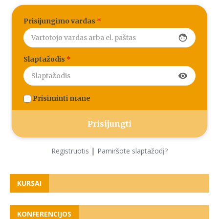
Prisijungimo vardas
*
face
Slaptažodis
*
visibility
Prisiminti mane
|
Registruotis
Pamiršote slaptažodį?
KURSAI
KONFERENCIJOS